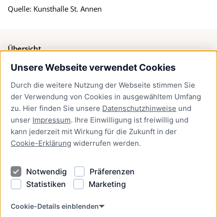
Quelle: Kunsthalle St. Annen
Übersicht
Unsere Webseite verwendet Cookies
Bürgerservice
Durch die weitere Nutzung der Webseite stimmen Sie
Presse
der Verwendung von Cookies in ausgewähltem Umfang
Newsletter Lübeck:kompakt
zu. Hier finden Sie unsere
Datenschutzhinweise
und
unser
Impressum
. Ihre Einwilligung ist freiwillig und
Kontakt
kann jederzeit mit Wirkung für die Zukunft in der
Cookie-Erklärung
widerrufen werden.
Kontakt
Impressum
Notwendig
Präferenzen
Datenschutzhinweise
Statistiken
Marketing
Barrierefreiheit
Cookie Erklärung
Cookie-Details einblenden