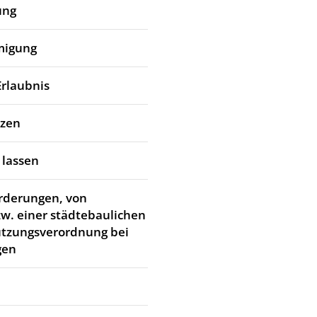
ung
migung
Erlaubnis
tzen
 lassen
rderungen, von
w. einer städtebaulichen
utzungsverordnung bei
gen