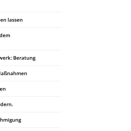
en lassen
 dem
werk: Beratung
 Maßnahmen
den
rdern.
ehmigung