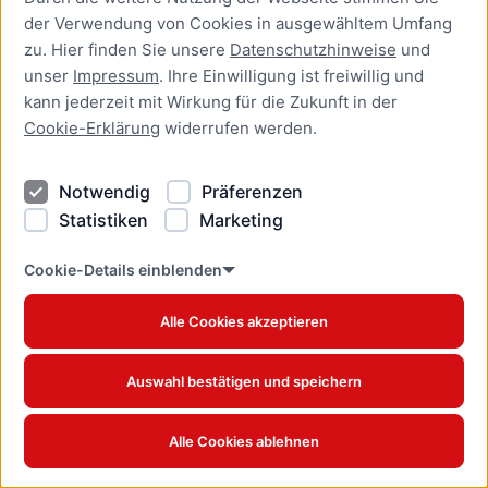
Grundverordnung (DSGVO)
der Verwendung von Cookies in ausgewähltem Umfang
bei Behörden anfordern
zu. Hier finden Sie unsere
Datenschutzhinweise
und
Online-Dienst
unser
Impressum
. Ihre Einwilligung ist freiwillig und
kann jederzeit mit Wirkung für die Zukunft in der
Auskunft über
Cookie-Erklärung
widerrufen werden.
Gewerbetreibende
beantragen
Notwendig
Präferenzen
Online-Dienst
Statistiken
Marketing
Ausländerangelegenheiten
Cookie-Details einblenden
Online-Dienst
Alle Cookies akzeptieren
Ausnahme für das
Abbrennen privater
Kleinfeuerwerke außerhalb
Auswahl bestätigen und speichern
des Jahreswechsels
beantragen
Alle Cookies ablehnen
Online-Dienst