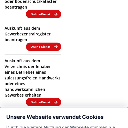
oder Bodenschutzkataster
beantragen
Online-Dienst
Auskunft aus dem
Gewerbezentralregister
beantragen
Online-Dienst
Auskunft aus dem
Verzeichnis der Inhaber
eines Betriebes eines
zulassungsfreien Handwerks
oder eines
handwerksähnlichen
Gewerbes erhalten
Online-Dienst
Auskunft über gespeicherte
Unsere Webseite verwendet Cookies
personenbezogene Daten
Durch die weitere Nutzung der Webseite stimmen Sie
nach Datenschutz-