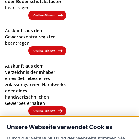
oder Bodenschutzkataster
beantragen
Online-Dienst
Auskunft aus dem
Gewerbezentralregister
beantragen
Online-Dienst
Auskunft aus dem
Verzeichnis der Inhaber
eines Betriebes eines
zulassungsfreien Handwerks
oder eines
handwerksähnlichen
Gewerbes erhalten
Online-Dienst
Auskunft über gespeicherte
Unsere Webseite verwendet Cookies
personenbezogene Daten
Durch die weitere Nutzung der Webseite stimmen Sie
nach Datenschutz-