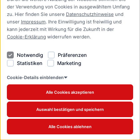
Grundverordnung (DSGVO)
der Verwendung von Cookies in ausgewähltem Umfang
bei Behörden anfordern
zu. Hier finden Sie unsere
Datenschutzhinweise
und
Online-Dienst
unser
Impressum
. Ihre Einwilligung ist freiwillig und
kann jederzeit mit Wirkung für die Zukunft in der
Auskunft über
Cookie-Erklärung
widerrufen werden.
Gewerbetreibende
beantragen
Notwendig
Präferenzen
Online-Dienst
Statistiken
Marketing
Ausländerangelegenheiten
Cookie-Details einblenden
Online-Dienst
Alle Cookies akzeptieren
Ausnahme für das
Abbrennen privater
Kleinfeuerwerke außerhalb
Auswahl bestätigen und speichern
des Jahreswechsels
beantragen
Alle Cookies ablehnen
Online-Dienst