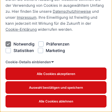
Grundverordnung (DSGVO)
der Verwendung von Cookies in ausgewähltem Umfang
bei Behörden anfordern
zu. Hier finden Sie unsere
Datenschutzhinweise
und
Online-Dienst
unser
Impressum
. Ihre Einwilligung ist freiwillig und
kann jederzeit mit Wirkung für die Zukunft in der
Auskunft über
Cookie-Erklärung
widerrufen werden.
Gewerbetreibende
beantragen
Notwendig
Präferenzen
Online-Dienst
Statistiken
Marketing
Ausländerangelegenheiten
Cookie-Details einblenden
Online-Dienst
Alle Cookies akzeptieren
Ausnahme für das
Abbrennen privater
Kleinfeuerwerke außerhalb
Auswahl bestätigen und speichern
des Jahreswechsels
beantragen
Alle Cookies ablehnen
Online-Dienst