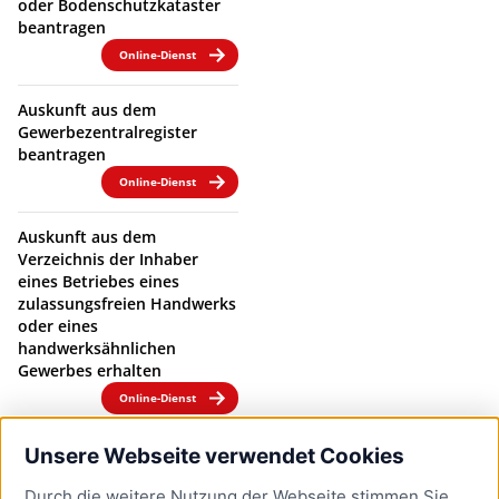
oder Bodenschutzkataster
beantragen
Online-Dienst
Auskunft aus dem
Gewerbezentralregister
beantragen
Online-Dienst
Auskunft aus dem
Verzeichnis der Inhaber
eines Betriebes eines
zulassungsfreien Handwerks
oder eines
handwerksähnlichen
Gewerbes erhalten
Online-Dienst
Auskunft über gespeicherte
Unsere Webseite verwendet Cookies
personenbezogene Daten
Durch die weitere Nutzung der Webseite stimmen Sie
nach Datenschutz-