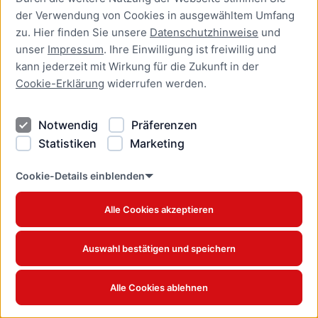
Feiertagsfahrverbot
der Verwendung von Cookies in ausgewähltem Umfang
beantragen
zu. Hier finden Sie unsere
Datenschutzhinweise
und
unser
Impressum
. Ihre Einwilligung ist freiwillig und
Leistung über den Einheitlichen
kann jederzeit mit Wirkung für die Zukunft in der
Ansprechpartner beantragen
Cookie-Erklärung
widerrufen werden.
Online-Dienst
LKW-Fahrverbot
Notwendig
Präferenzen
Ausnahmegenehmigung online
Statistiken
Marketing
beantragen
Online-Dienst
Cookie-Details einblenden
Ausnahmebewilligung für
Alle Cookies akzeptieren
Personen aus dem EU/EWR-
Ausland und der Schweiz zur
Eintragung in die
Auswahl bestätigen und speichern
Handwerksrolle beantragen
Alle Cookies ablehnen
Leistung über den Einheitlichen
Ansprechpartner beantragen
Online-Dienst