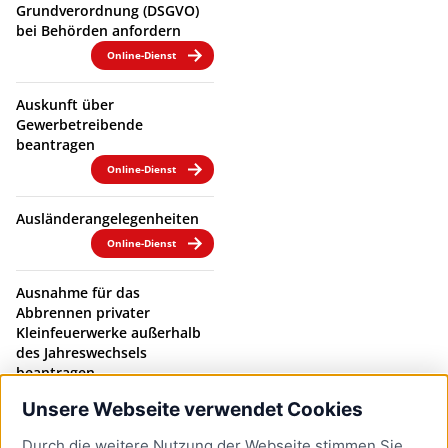
Grundverordnung (DSGVO)
bei Behörden anfordern
Online-Dienst
Auskunft über
Gewerbetreibende
beantragen
Online-Dienst
Ausländerangelegenheiten
Online-Dienst
Ausnahme für das
Abbrennen privater
Kleinfeuerwerke außerhalb
des Jahreswechsels
beantragen
Online-Dienst
Unsere Webseite verwendet Cookies
Durch die weitere Nutzung der Webseite stimmen Sie
Ausnahme vom Sonn- und